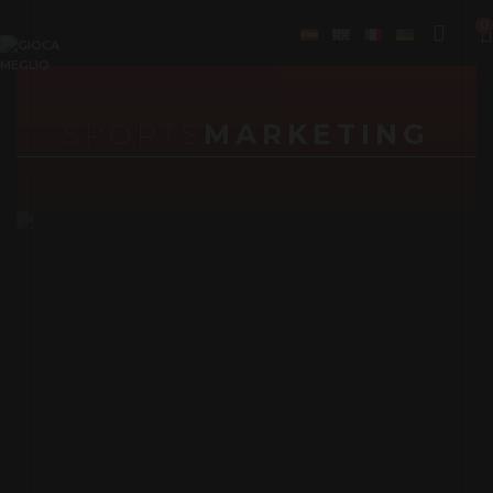
0
SPORTS
MARKETING